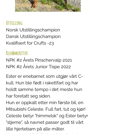
Utstilling:
Norsk Utstillingschampion
Dansk Utstillingschampion
Kvalifisert for Crufts -23
Klubbmeritter:
NPK #2
Årets
Pinschervalp 2021
NPK #2 Årets Junior Tispe 2022
Ester er enebarnet som utgjør vårt C-
kull. Hun ble født i rakettfart og har
holdt samme tempo i det meste hun
har foretatt seg siden.
Hun er oppkalt etter min første bil, en
Mitsubishi Celeste. Full fart, tut og kjør!
Celeste betyr "himmelsk" og
Ester betyr
"stjerne", så navnet passer
godt til vårt
lille hjertebarn på alle måter.